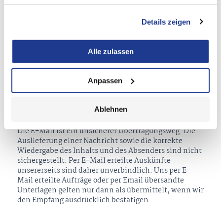
Die auf unserer Internetseite angebotenen
Details zeigen
allgemeinen Informationen stellen wir sorgfältig
nach bestem Wissen zusammen. Zugunsten einer
verständlichen Ausdrucksweise sind die
Alle zulassen
Darstellungen teilweise verkürzt und vereinfacht
gehalten. Eine Gewähr für die Vollständigkeit und
Anpassen
Richtigkeit kann nicht übernommen werden. Dies
bleibt der steuerlichen Beratung im Einzelfall
vorbehalten.
Ablehnen
Hinweis zum Kontakt per E-Mail:
Die E-Mail ist ein unsicherer Übertragungsweg. Die
Auslieferung einer Nachricht sowie die korrekte
Wiedergabe des Inhalts und des Absenders sind nicht
sichergestellt. Per E-Mail erteilte Auskünfte
unsererseits sind daher unverbindlich. Uns per E-
Mail erteilte Aufträge oder per Email übersandte
Unterlagen gelten nur dann als übermittelt, wenn wir
den Empfang ausdrücklich bestätigen.